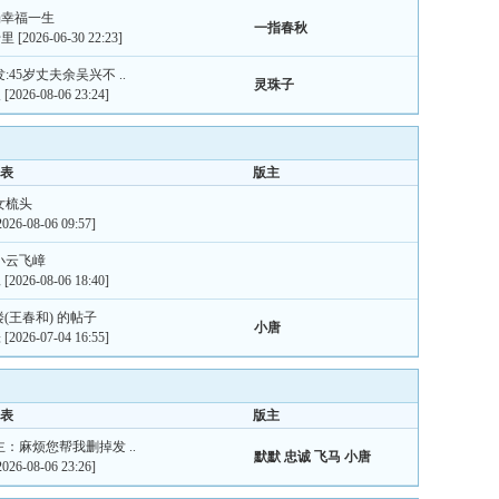
汤幸福一生
一指春秋
千里
[2026-06-30 22:23]
发:45岁丈夫余吴兴不 ..
灵珠子
人
[2026-08-06 23:24]
表
版主
美女梳头
2026-08-06 09:57]
大小云飞嶂
工
[2026-08-06 18:40]
0楼(王春和) 的帖子
小唐
张
[2026-07-04 16:55]
表
版主
坛主：麻烦您帮我删掉发 ..
默默
忠诚
飞马
小唐
2026-08-06 23:26]