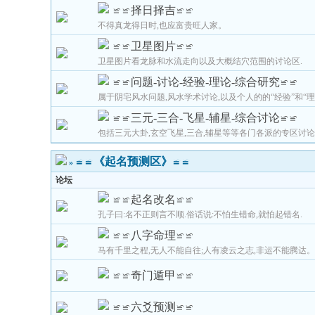
≌≌择日择吉≌≌
不得真龙得日时,也应富贵旺人家。
≌≌卫星图片≌≌
卫星图片看龙脉和水流走向以及大概结穴范围的讨论区.
≌≌问题-讨论-经验-理论-综合研究≌≌
属于阴宅风水问题,风水学术讨论,以及个人的的“经验”和“
≌≌三元-三合-飞星-辅星-综合讨论≌≌
包括三元大卦,玄空飞星,三合,辅星等等各门各派的专区讨论
≌≌《起名预测区》≌≌
»
论坛
≌≌起名改名≌≌
孔子曰:名不正则言不顺.俗话说:不怕生错命,就怕起错名.
≌≌八字命理≌≌
马有千里之程,无人不能自往;人有凌云之志,非运不能腾达
≌≌奇门遁甲≌≌
≌≌六爻预测≌≌