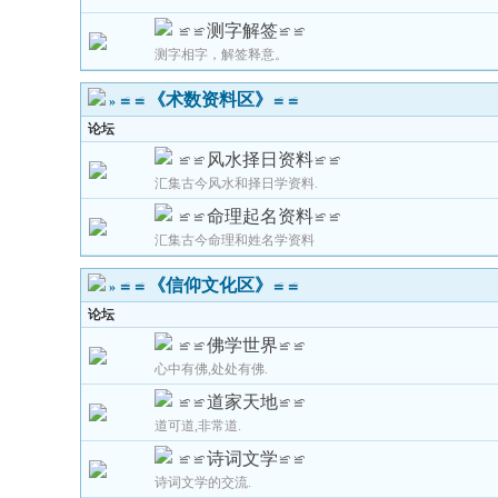
≌≌测字解签≌≌
测字相字，解签释意。
≌≌《术数资料区》≌≌
»
论坛
≌≌风水择日资料≌≌
汇集古今风水和择日学资料.
≌≌命理起名资料≌≌
汇集古今命理和姓名学资料
≌≌《信仰文化区》≌≌
»
论坛
≌≌佛学世界≌≌
心中有佛,处处有佛.
≌≌道家天地≌≌
道可道,非常道.
≌≌诗词文学≌≌
诗词文学的交流.