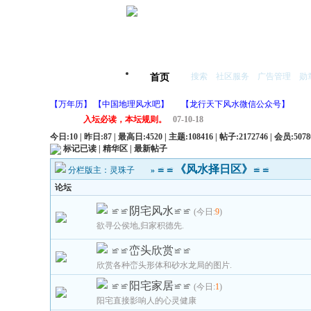
搜索
社区服务
广告管理
勋
首页
【万年历】
【中国地理风水吧】
【龙行天下风水微信公众号】
入坛必读，本坛规则。
07-10-18
今日:10 | 昨日:87 | 最高日:4520 | 主题:108416 | 帖子:2172746 | 会员:507
标记已读
|
精华区
|
最新帖子
≌≌《风水择日区》≌≌
分栏版主：
灵珠子
»
论坛
≌≌阴宅风水≌≌
(今日:
9
)
欲寻公侯地,归家积德先.
≌≌峦头欣赏≌≌
欣赏各种峦头形体和砂水龙局的图片.
≌≌阳宅家居≌≌
(今日:
1
)
阳宅直接影响人的心灵健康