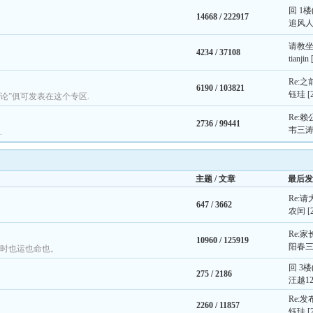
回 1
14668 /
222917
追风
请教坐
4234 /
37108
tianjin
Re:
6190 /
103821
钰珪
[
理论”俱可发表在这个专区.
Re:
2736 /
99441
韦三
.
主题 / 文章
最后发
Re:
647 /
3662
农闰
[
Re:
10960 /
125919
阳春
。时也运也命也。
回 3
275 /
2186
汪越12
Re:
2260 /
11857
钰珪
[