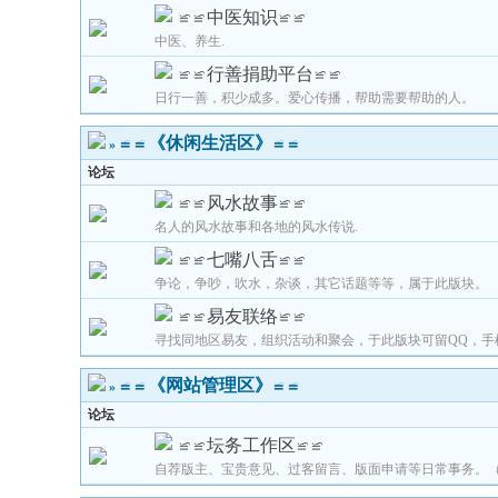
≌≌中医知识≌≌
中医、养生.
≌≌行善捐助平台≌≌
日行一善，积少成多。爱心传播，帮助需要帮助的人。
≌≌《休闲生活区》≌≌
»
论坛
≌≌风水故事≌≌
名人的风水故事和各地的风水传说.
≌≌七嘴八舌≌≌
争论，争吵，吹水，杂谈，其它话题等等，属于此版块。
≌≌易友联络≌≌
寻找同地区易友，组织活动和聚会，于此版块可留QQ，手
≌≌《网站管理区》≌≌
»
论坛
≌≌坛务工作区≌≌
自荐版主、宝贵意见、过客留言、版面申请等日常事务。