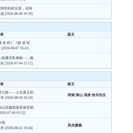
四年的前女友，还有 ..
达成
[2026-08-06 10:59]
表
版主
撼 龙 经》《疑 龙 经 ..
非
[2026-06-07 16:41]
私人收藏无私奉献——曲 ..
见实
[2026-07-04 15:12]
表
版主
圣者七财——人生真正的 ..
阿难
崇山
润身
快乐先生
琼寺
[2026-08-04 18:24]
終南山百歲老道長張至順
2026-07-09 03:52]
水情
风光旖旎
小舟
[2026-08-02 18:44]