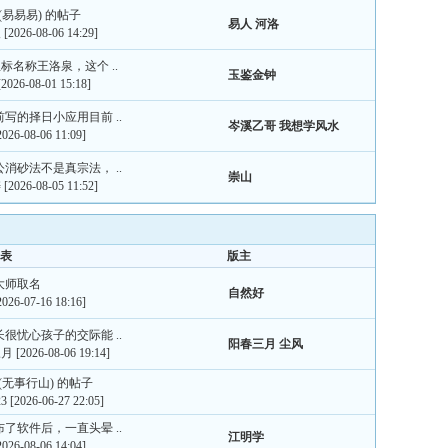
楼(易易易) 的帖子
易人
河洛
人
[2026-08-06 14:29]
标名称王洛泉，这个 ..
玉鉴金钟
[2026-08-01 15:18]
之前写的择日小应用目前 ..
岑溪乙哥
我想学风水
2026-08-06 11:09]
赖公消砂法不是真宗法， ..
崇山
涛
[2026-08-05 11:52]
表
版主
请大师取名
自然好
2026-07-16 18:16]
家长很忧心孩子的交际能 ..
阳春三月
尘风
三月
[2026-08-06 19:14]
楼(无事行山) 的帖子
3
[2026-06-27 22:05]
发布了软件后，一直头晕 ..
江明学
2026-08-06 14:04]