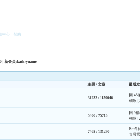
章中心
帮助
80 | 新会员:
kathryname
主题 / 文章
最后发
回 46
31232 /
1159046
朝歌
[
回 9楼
5400 /
75715
朝歌
[
Re:
7462 /
131290
青雲居