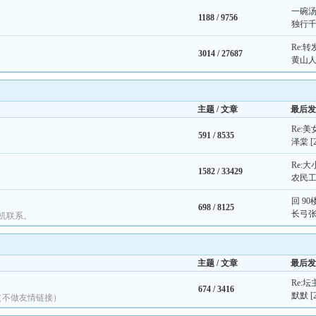
一碗
1188 /
9756
独行
Re:转
3014 /
27687
黄山
主题 / 文章
最后发
Re:
591 /
8535
泽棠
[
Re:
1582 /
33429
农民
回 9
698 /
8125
长弓
机联系。
主题 / 文章
最后发
Re:
674 /
3416
默默
[
（不做友情链接）