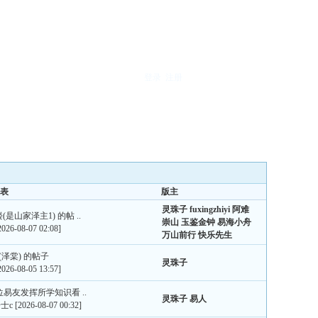
登录
注册
表
版主
灵珠子
fuxingzhiyi
阿难
楼(是山家泽主1) 的帖 ..
崇山
玉鉴金钟
易海小舟
2026-08-07 02:08]
万山前行
快乐先生
(泽棠) 的帖子
灵珠子
2026-08-05 13:57]
各位易友发挥所学知识看 ..
灵珠子
易人
士c
[2026-08-07 00:32]