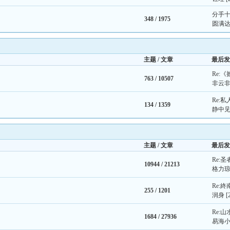
分手十
348 /
1975
圆满
主题 / 文章
最后发
Re:《
763 /
10507
非云
Re:
134 /
1359
静中
主题 / 文章
最后发
Re:
10944 /
21213
格力
Re:
255 /
1201
润身
[
Re:山
1684 /
27936
易海