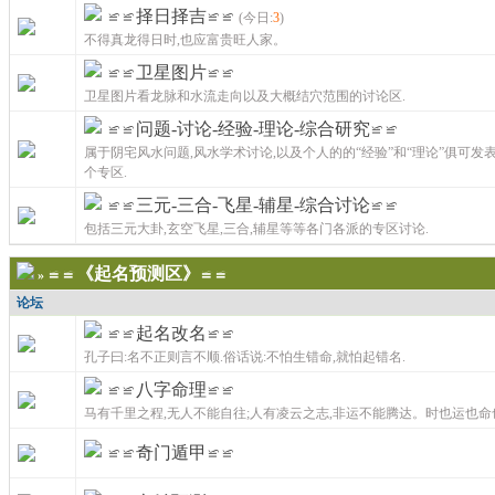
≌≌择日择吉≌≌
(今日:
3
)
不得真龙得日时,也应富贵旺人家。
≌≌卫星图片≌≌
卫星图片看龙脉和水流走向以及大概结穴范围的讨论区.
≌≌问题-讨论-经验-理论-综合研究≌≌
属于阴宅风水问题,风水学术讨论,以及个人的的“经验”和“理论”俱可发
个专区.
≌≌三元-三合-飞星-辅星-综合讨论≌≌
包括三元大卦,玄空飞星,三合,辅星等等各门各派的专区讨论.
≌≌《起名预测区》≌≌
»
论坛
≌≌起名改名≌≌
孔子曰:名不正则言不顺.俗话说:不怕生错命,就怕起错名.
≌≌八字命理≌≌
马有千里之程,无人不能自往;人有凌云之志,非运不能腾达。时也运也命
≌≌奇门遁甲≌≌