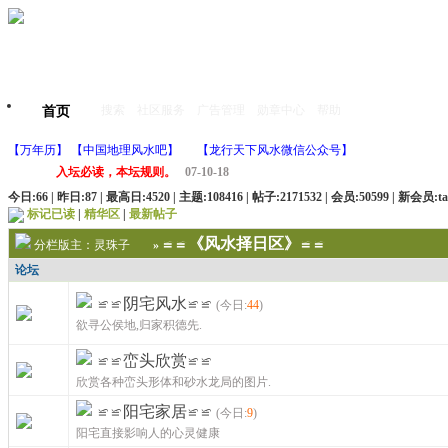
搜索
社区服务
广告管理
勋章中心
帮助
首页
【万年历】
【中国地理风水吧】
【龙行天下风水微信公众号】
入坛必读，本坛规则。
07-10-18
今日:66 | 昨日:87 | 最高日:4520 | 主题:108416 | 帖子:2171532 | 会员:50599 | 新会员:
t
标记已读
|
精华区
|
最新帖子
≌≌《风水择日区》≌≌
分栏版主：
灵珠子
»
论坛
≌≌阴宅风水≌≌
(今日:
44
)
欲寻公侯地,归家积德先.
≌≌峦头欣赏≌≌
欣赏各种峦头形体和砂水龙局的图片.
≌≌阳宅家居≌≌
(今日:
9
)
阳宅直接影响人的心灵健康