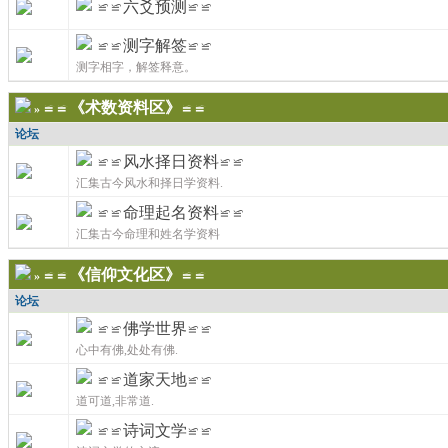
≌≌六爻预测≌≌
≌≌测字解签≌≌
测字相字，解签释意。
≌≌《术数资料区》≌≌
»
论坛
≌≌风水择日资料≌≌
汇集古今风水和择日学资料.
≌≌命理起名资料≌≌
汇集古今命理和姓名学资料
≌≌《信仰文化区》≌≌
»
论坛
≌≌佛学世界≌≌
心中有佛,处处有佛.
≌≌道家天地≌≌
道可道,非常道.
≌≌诗词文学≌≌