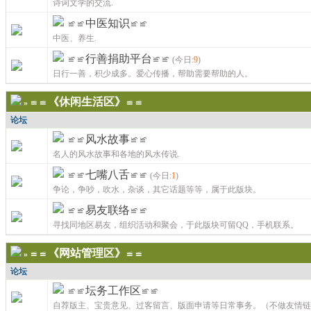
诗词文学的交流.
≌≌中医知识≌≌
中医、养生.
≌≌行善捐助平台≌≌
(今日:
9
)
日行一善，积少成多。爱心传播，帮助需要帮助的人。
≌≌《休闲生活区》≌≌
»
论坛
≌≌风水故事≌≌
名人的风水故事和各地的风水传说.
≌≌七嘴八舌≌≌
(今日:
1
)
争论，争吵，吹水，杂谈，其它话题等等，属于此版块。
≌≌易友联络≌≌
寻找同地区易友，组织活动和聚会，于此版块可留QQ，手机联系。
≌≌《网站管理区》≌≌
»
论坛
≌≌坛务工作区≌≌
自荐版主、宝贵意见、过客留言、版面申请等日常事务。（不做友情