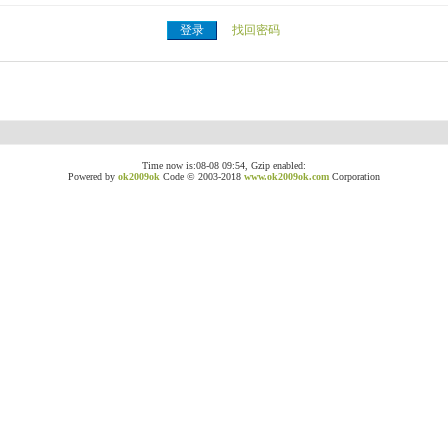
找回密码
Time now is:08-08 09:54, Gzip enabled:
Powered by
ok2009ok
Code © 2003-2018
www.ok2009ok.com
Corporation